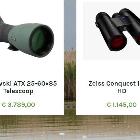
vski ATX 25-60×85
Zeiss Conquest 
Telescoop
HD
€
3.789,00
€
1.145,00