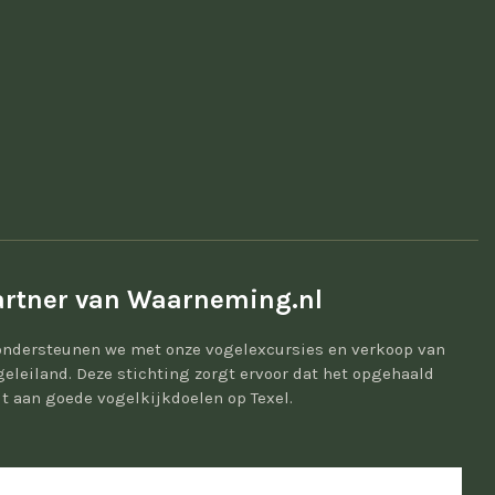
rtner van Waarneming.nl
ondersteunen we met onze vogelexcursies en verkoop van
geleiland. Deze stichting zorgt ervoor dat het opgehaald
t aan goede vogelkijkdoelen op Texel.