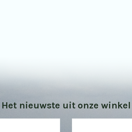
Bekijk onze vogel kijktips
Het nieuwste uit onze winkel