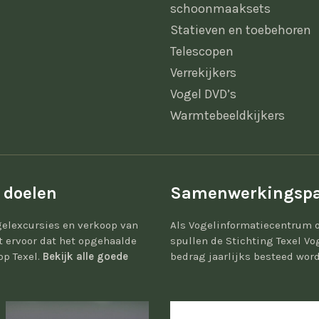
schoonmaaksets
Statieven en toebehoren
Telescopen
Verrekijkers
Vogel DVD’s
Warmtebeeldkijkers
 doelen
Samenwerkingspa
elexcursies en verkoop van
Als Vogelinformatiecentrum 
gt ervoor dat het opgehaalde
spullen de Stichting Texel Vo
op Texel.
Bekijk alle goede
bedrag jaarlijks besteed word