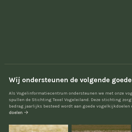
Wij ondersteunen de volgende goede
Als Vogelinformatiecentrum ondersteunen we met onze vog
spullen de Stichting Texel Vogeleiland. Deze stichting zor
bedrag jaarlijks besteed wordt aan goede vogelkijkdoelen 
doelen