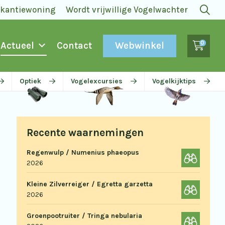
akantiewoning
Wordt vrijwillige Vogelwachter
0
Webwinkel
Actueel
Contact
Optiek
Vogelexcursies
Vogelkijktips
Recente waarnemingen
Regenwulp / Numenius phaeopus
2026
Kleine Zilverreiger / Egretta garzetta
2026
Groenpootruiter / Tringa nebularia