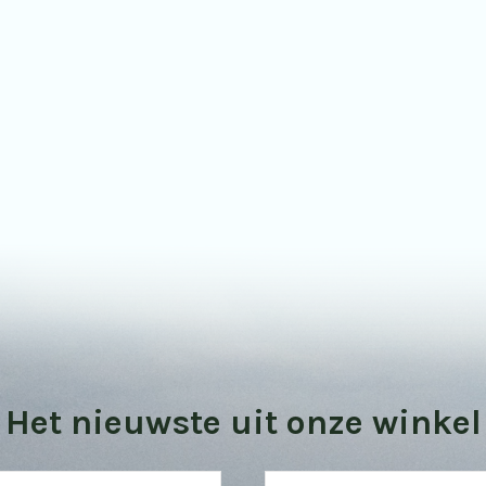
Bekijk onze vogel kijktips
Het nieuwste uit onze winkel