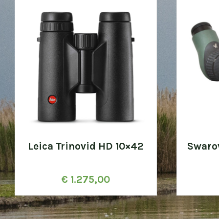
Leica Trinovid HD 10×42
Swaro
€
1.275,00