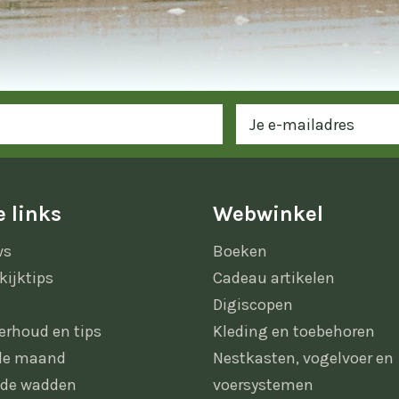
 links
Webwinkel
ws
Boeken
kijktips
Cadeau artikelen
Digiscopen
erhoud en tips
Kleding en toebehoren
 de maand
Nestkasten, vogelvoer en
 de wadden
voersystemen