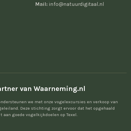
Mail:
info@natuurdigitaal.nl
rtner van Waarneming.nl
ondersteunen we met onze vogelexcursies en verkoop van
geleiland. Deze stichting zorgt ervoor dat het opgehaald
t aan goede vogelkijkdoelen op Texel.