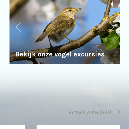
Bekijk onze vogel excursies
Bezoek webwinkel