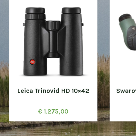
Leica Trinovid HD 10×42
Swaro
€
1.275,00