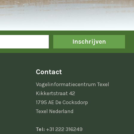
Inschrijven
Contact
Vogelinformatiecentrum Texel
Kikkertstraat 42
1795 AE De Cocksdorp
Texel Nederland
Tel:
+31 222 316249