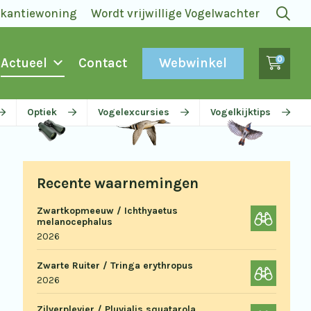
akantiewoning
Wordt vrijwillige Vogelwachter
0
Webwinkel
Actueel
Contact
Optiek
Vogelexcursies
Vogelkijktips
Recente waarnemingen
Zwartkopmeeuw / Ichthyaetus
melanocephalus
2026
Zwarte Ruiter / Tringa erythropus
2026
Zilverplevier / Pluvialis squatarola