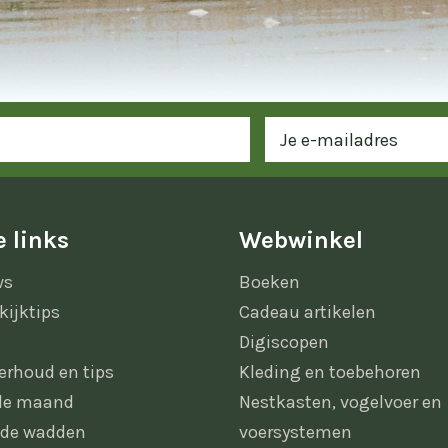
 links
Webwinkel
ws
Boeken
kijktips
Cadeau artikelen
Digiscopen
erhoud en tips
Kleding en toebehoren
 de maand
Nestkasten, vogelvoer en
 de wadden
voersystemen