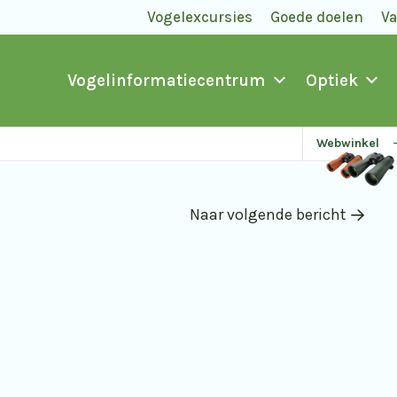
Vogelexcursies
Goede doelen
V
Vogelinformatiecentrum
Optiek
Webwinkel
Naar volgende bericht