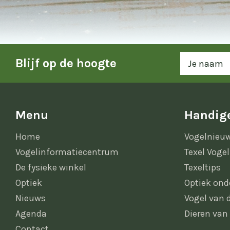
Blijf op de hoogte
Menu
Handige
Home
Vogelnieu
Vogelinformatiecentrum
Texel Vogel
De fysieke winkel
Texeltips
Optiek
Optiek ond
Nieuws
Vogel van
Agenda
Dieren van
Contact