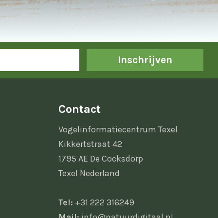
Inschrijven
Contact
Vogelinformatiecentrum Texel
Kikkertstraat 42
1795 AE De Cocksdorp
Texel Nederland
Tel:
+31 222 316249
Mail:
info@natuurdigitaal.nl