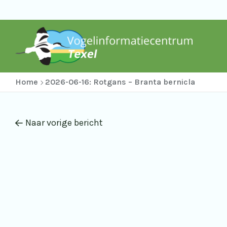
Home
2026-06-16: Rotgans – Branta bernicla
Naar vorige bericht