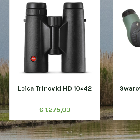
Leica Trinovid HD 10×42
Swaro
€
1.275,00