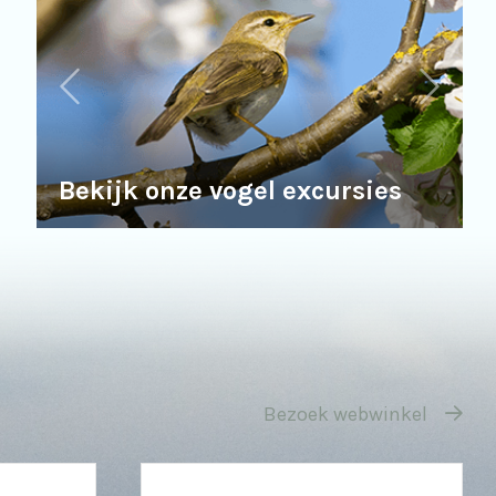
Bekijk onze vogel excursies
Bezoek webwinkel