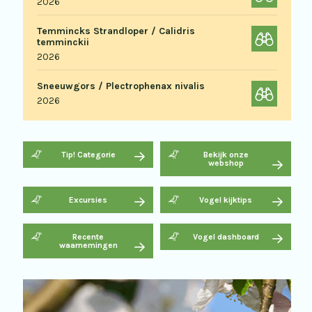
2026
Temmincks Strandloper / Calidris
temminckii
2026
Sneeuwgors / Plectrophenax nivalis
2026
Tip! Categorie
Bekijk onze
webshop
Excursies
Vogel kijktips
Recente
Vogel dashboard
waarnemingen