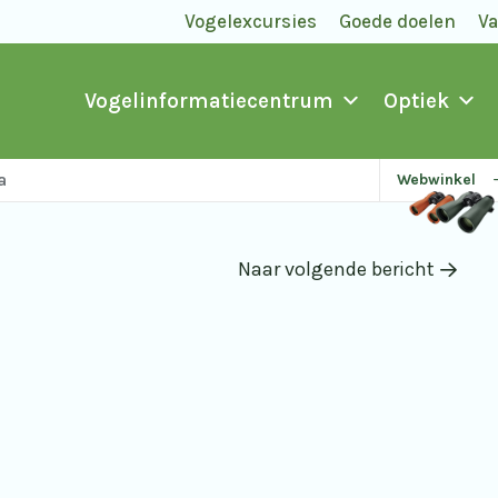
Vogelexcursies
Goede doelen
V
Vogelinformatiecentrum
Optiek
a
Webwinkel
Naar volgende bericht