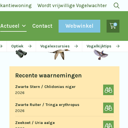
akantiewoning
Wordt vrijwillige Vogelwachter
0
Webwinkel
Actueel
Contact
Optiek
Vogelexcursies
Vogelkijktips
Recente waarnemingen
Zwarte Stern / Chlidonias niger
2026
Zwarte Ruiter / Tringa erythropus
2026
Zeekoet / Uria aalge