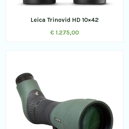
Leica Trinovid HD 10×42
€
1.275,00