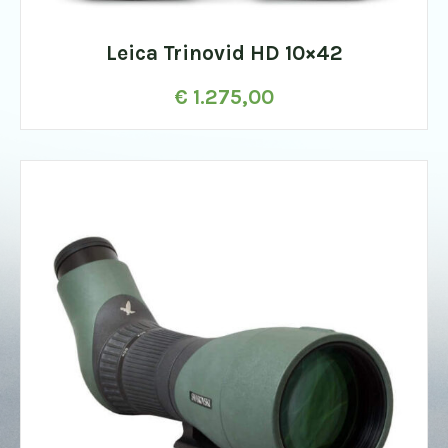
Leica Trinovid HD 10×42
€
1.275,00