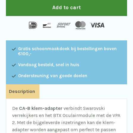
voor
Add to cart
de
BTX
en
Swarovski
Gratis schoonmaakdoek bij bestellingen boven
verrekijkers
€100,-
quantity
Vandaag besteld, snel in huis
Ondersteuning van goede doelen
Description
De
CA-B klem-adapter
verbindt Swarovski
verrekijkers en het BTX Oculairmodule met de VPA
2. Met de bijgeleverde inzetringen kan de klem-
adapter worden aangepast om perfect te passen