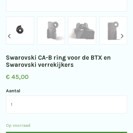
Swarovski CA-B ring voor de BTX en
Swarovski verrekijkers
€
45,00
Aantal
Swarovski
CA-
B
Op voorraad
ring