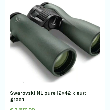
Swarovski NL pure 12×42 kleur:
groen
€
2.817,00