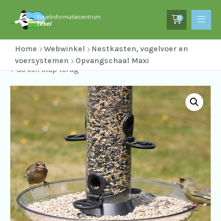
0
Home
Webwinkel
Nestkasten, vogelvoer en
voersystemen
Opvangschaal Maxi
Ga een stap terug