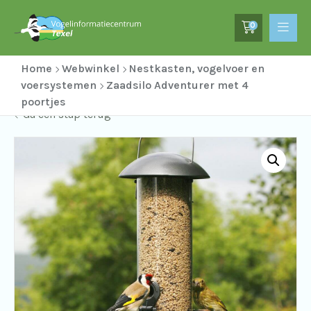
0
Home
Webwinkel
Nestkasten, vogelvoer en
voersystemen
Zaadsilo Adventurer met 4
poortjes
Ga een stap terug