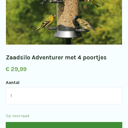
Zaadsilo Adventurer met 4 poortjes
€
29,99
Aantal
Zaadsilo
Adventurer
met
Op voorraad
4
poortjes