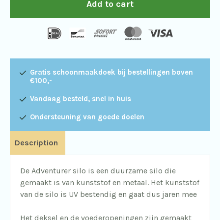
Add to cart
quantity
Gratis schoonmaakdoek bij bestellingen boven
€100,-
Vandaag besteld, snel in huis
Ondersteuning van goede doelen
Description
De Adventurer silo is een duurzame silo die
gemaakt is van kunststof en metaal. Het kunststof
van de silo is UV bestendig en gaat dus jaren mee
Het deksel en de voederopeningen zijn gemaakt