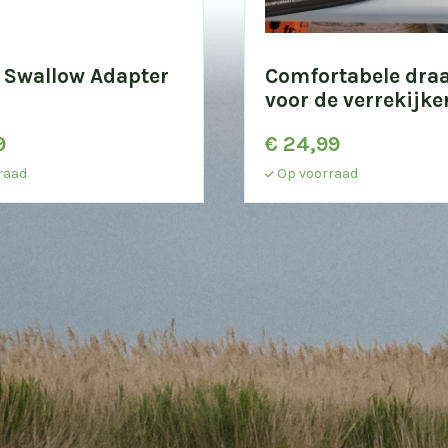
 Swallow Adapter
Comfortabele dra
voor de verrekijke
9
€
24,99
raad
Op voorraad