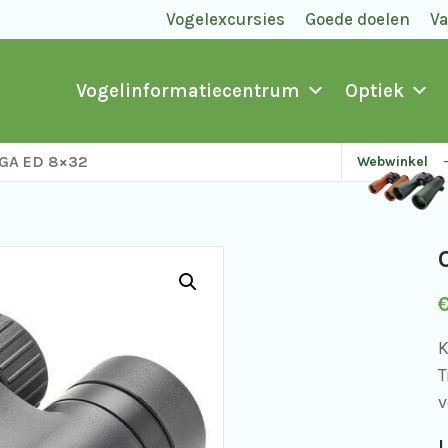
Vogelexcursies
Goede doelen
V
Vogelinformatiecentrum
Optiek
BGA ED 8×32
Webwinkel
K
T
v
L