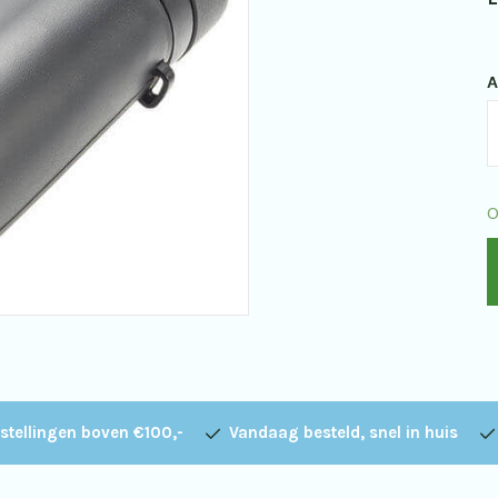
A
O
T
B
O
E
8
q
stellingen boven €100,-
Vandaag besteld, snel in huis