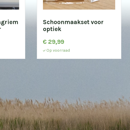
agriem
Schoonmaakset voor
r
optiek
€
29,99
Op voorraad