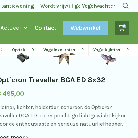
akantiewoning
Wordt vrijwillige Vogelwachter
0
Webwinkel
Actueel
Contact
Optiek
Vogelexcursies
Vogelkijktips
Opticron Traveller BGA ED 8×32
€
495,00
leiner, lichter, helderder, scherper: de Opticron
raveller BGA ED is een prachtige lichtgewicht kijker
oor de enthousiaste en serieuze natuurliefhebber.
ees meer