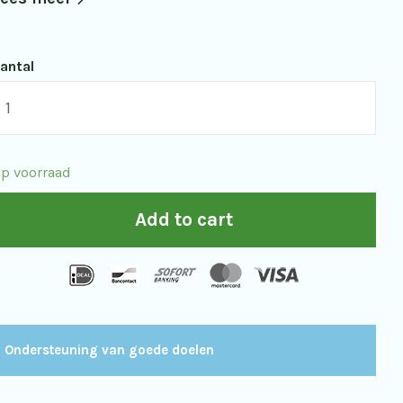
antal
pticron
raveller
GA
p voorraad
D
x32
Add to cart
uantity
Ondersteuning van goede doelen