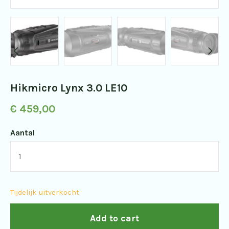
Hikmicro Lynx 3.0 LE10
€
459,00
Aantal
Hikmicro
Lynx
3.0
Tijdelijk uitverkocht
LE10
quantity
Add to cart