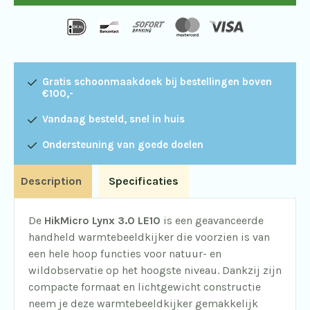
Gratis schoonmaakdoek bij bestellingen boven
€100,-
Vandaag besteld, snel in huis
Ondersteuning van goede doelen
Description
Specificaties
De
HikMicro Lynx 3.0 LE10
is een geavanceerde
handheld warmtebeeldkijker die voorzien is van
een hele hoop functies voor natuur- en
wildobservatie op het hoogste niveau. Dankzij zijn
compacte formaat en lichtgewicht constructie
neem je deze warmtebeeldkijker gemakkelijk