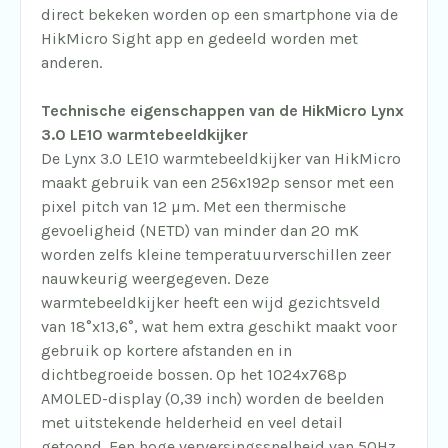
direct bekeken worden op een smartphone via de
HikMicro Sight app en gedeeld worden met
anderen.
Technische eigenschappen van de HikMicro Lynx
3.0 LE10 warmtebeeldkijker
De Lynx 3.0 LE10 warmtebeeldkijker van HikMicro
maakt gebruik van een 256x192p sensor met een
pixel pitch van 12 µm. Met een thermische
gevoeligheid (NETD) van minder dan 20 mK
worden zelfs kleine temperatuurverschillen zeer
nauwkeurig weergegeven. Deze
warmtebeeldkijker heeft een wijd gezichtsveld
van 18°x13,6°, wat hem extra geschikt maakt voor
gebruik op kortere afstanden en in
dichtbegroeide bossen. Op het 1024x768p
AMOLED-display (0,39 inch) worden de beelden
met uitstekende helderheid en veel detail
getoond. Een hoge verversingssnelheid van 50Hz