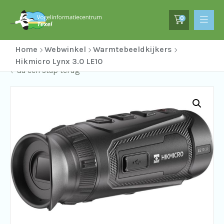
0
Home
Webwinkel
Warmtebeeldkijkers
Hikmicro Lynx 3.0 LE10
Ga een stap terug