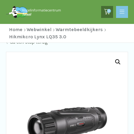
0
Home
Webwinkel
Warmtebeeldkijkers
Hikmikcro Lynx LQ35 3.0
Ga een stap terug