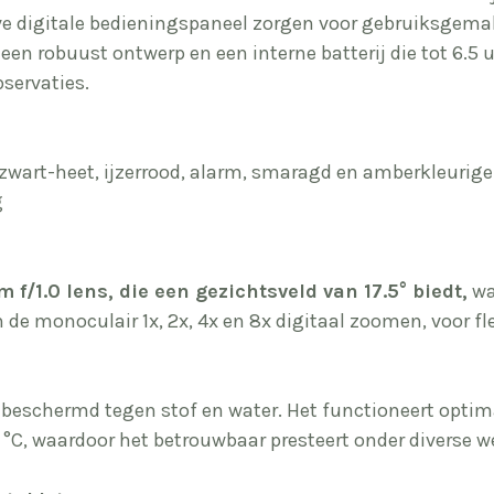
ieve digitale bedieningspaneel zorgen voor gebruiksgema
n robuust ontwerp en een interne batterij die tot 6.5 
bservaties.
 zwart-heet, ijzerrood, alarm, smaragd en amberkleurige
g
 f/1.0 lens, die een gezichtsveld van 17.5° biedt,
wa
e monoculair 1x, 2x, 4x en 8x digitaal zoomen, voor flexi
5 beschermd tegen stof en water. Het functioneert opti
 °C, waardoor het betrouwbaar presteert onder diverse