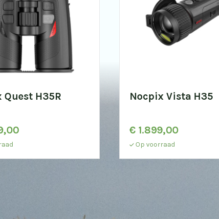
x Quest H35R
Nocpix Vista H35
9,00
€
1.899,00
raad
Op voorraad