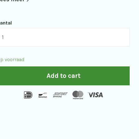
antal
ixfra
ile
2M
p voorraad
25
armtebeeldkijker
Add to cart
uantity