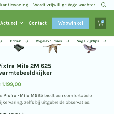
akantiewoning
Wordt vrijwillige Vogelwachter
0
Webwinkel
Actueel
Contact
Optiek
Vogelexcursies
Vogelkijktips
Pixfra Mile 2M 625
warmtebeeldkijker
€
1.199,00
de
Pixfra -Mile M625
biedt een comfortabele
ijkervaring, zelfs bij uitgebreide observaties.
ees meer