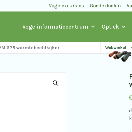
Vogelexcursies
Goede doelen
V
Vogelinformatiecentrum
Optiek
 2M 625 warmtebeeldkijker
Webwinkel
k
L