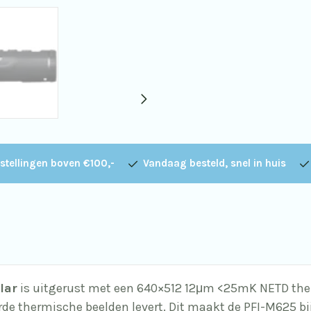
stellingen boven €100,-
Vandaag besteld, snel in huis
lar
is uitgerust met een 640×512 12μm <25mK NETD therm
rde thermische beelden levert. Dit maakt de PFI-M625 b