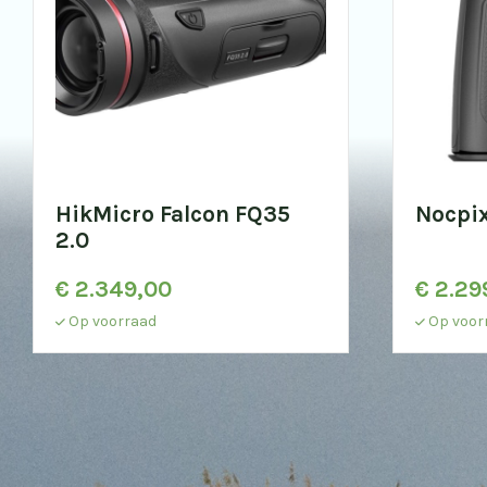
HikMicro Falcon FQ35
Nocpi
2.0
€
2.349,00
€
2.29
Op voorraad
Op voor