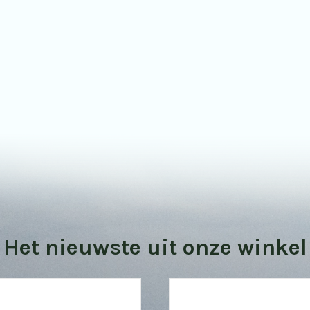
Bekijk onze vogel kijktips
Het nieuwste uit onze winkel