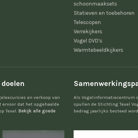
schoonmaaksets
Statieven en toebehoren
Telescopen
Verrekijkers
Vogel DVD’s
Warmtebeeldkijkers
 doelen
Samenwerkingspa
elexcursies en verkoop van
Als Vogelinformatiecentrum 
gt ervoor dat het opgehaalde
spullen de Stichting Texel Vo
op Texel.
Bekijk alle goede
bedrag jaarlijks besteed word