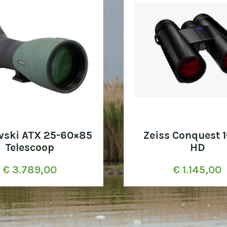
vski ATX 25-60×85
Zeiss Conquest 
Telescoop
HD
€
3.789,00
€
1.145,00