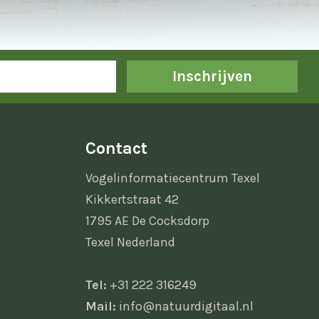
Inschrijven
Contact
Vogelinformatiecentrum Texel
Kikkertstraat 42
1795 AE De Cocksdorp
Texel Nederland
Tel:
+31 222 316249
Mail:
info@natuurdigitaal.nl