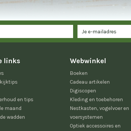
 links
Webwinkel
ws
Boeken
kijktips
Cadeau artikelen
Digiscopen
erhoud en tips
Kleding en toebehoren
 de maand
Nestkasten, vogelvoer en
 de wadden
voersystemen
Optiek accessoires en