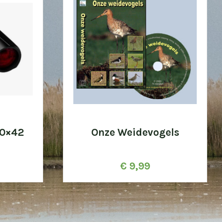
10×42
Onze Weidevogels
€
9,99