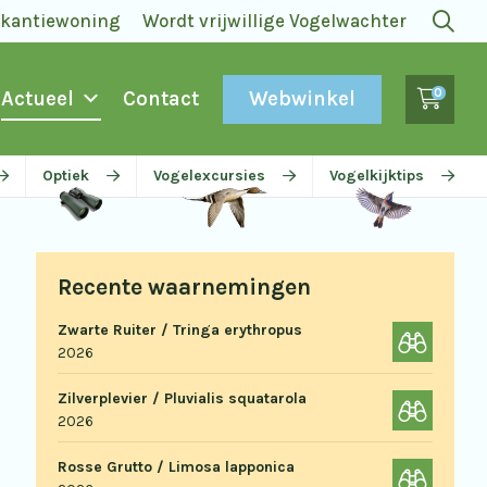
akantiewoning
Wordt vrijwillige Vogelwachter
0
Webwinkel
Actueel
Contact
Optiek
Vogelexcursies
Vogelkijktips
Recente waarnemingen
Zwarte Ruiter / Tringa erythropus
2026
Zilverplevier / Pluvialis squatarola
2026
Rosse Grutto / Limosa lapponica