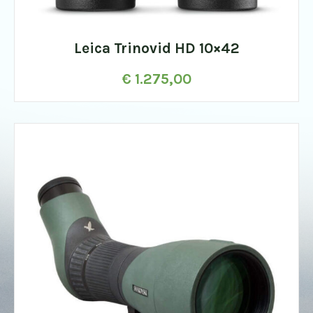
Leica Trinovid HD 10×42
€
1.275,00