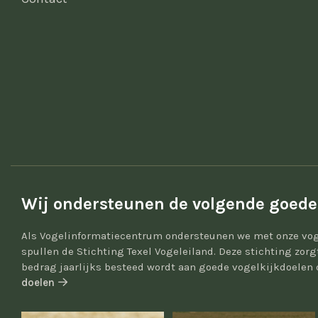
Wij ondersteunen de volgende goede
Als Vogelinformatiecentrum ondersteunen we met onze vog
spullen de Stichting Texel Vogeleiland. Deze stichting zor
bedrag jaarlijks besteed wordt aan goede vogelkijkdoelen 
doelen