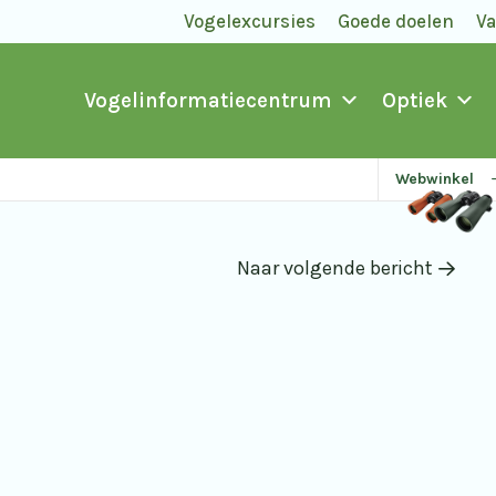
Vogelexcursies
Goede doelen
V
Vogelinformatiecentrum
Optiek
Webwinkel
Naar volgende bericht