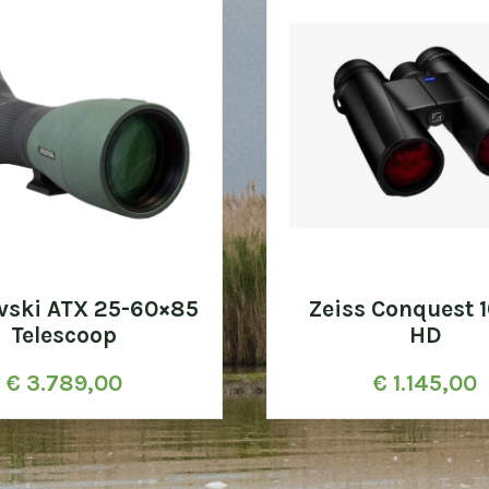
vski ATX 25-60×85
Zeiss Conquest 
Telescoop
HD
€
3.789,00
€
1.145,00