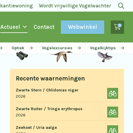
akantiewoning
Wordt vrijwillige Vogelwachter
0
Webwinkel
Actueel
Contact
Optiek
Vogelexcursies
Vogelkijktips
Recente waarnemingen
Zwarte Stern / Chlidonias niger
2026
Zwarte Ruiter / Tringa erythropus
2026
Zeekoet / Uria aalge