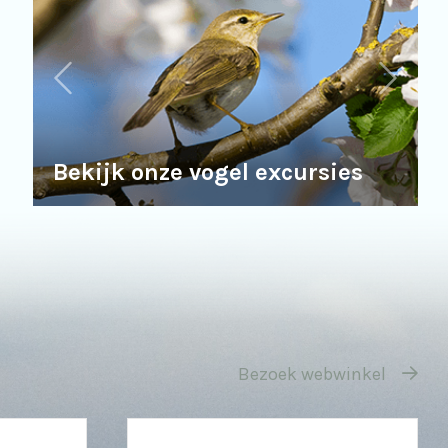
Bekijk onze vogel excursies
Bezoek webwinkel