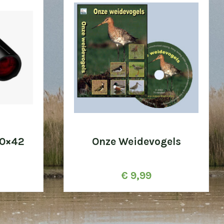
10×42
Onze Weidevogels
€
9,99