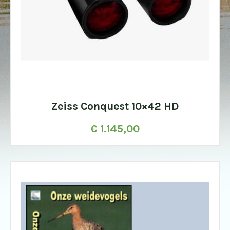
Zeiss Conquest 10×42 HD
€
1.145,00