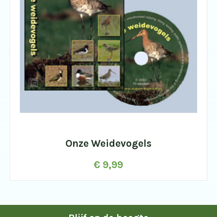
Onze Weidevogels
€
9,99