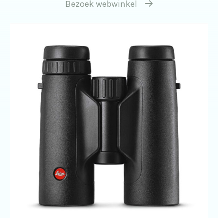
Bezoek webwinkel