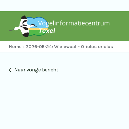
Home
2026-05-24: Wielewaal – Oriolus oriolus
Naar vorige bericht