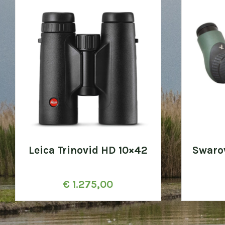
Leica Trinovid HD 10×42
Swaro
€
1.275,00