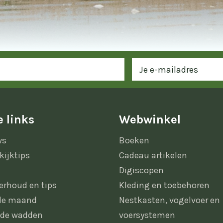
 links
Webwinkel
ws
Boeken
kijktips
Cadeau artikelen
Digiscopen
erhoud en tips
Kleding en toebehoren
 de maand
Nestkasten, vogelvoer en
 de wadden
voersystemen