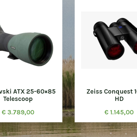
vski ATX 25-60×85
Zeiss Conquest 
Telescoop
HD
€
3.789,00
€
1.145,00