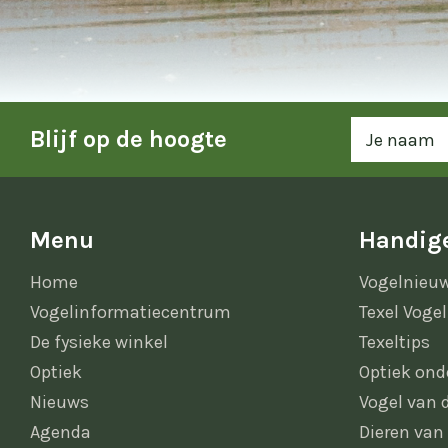
Blijf op de hoogte
Menu
Handige
Home
Vogelnieu
Vogelinformatiecentrum
Texel Vogel
De fysieke winkel
Texeltips
Optiek
Optiek ond
Nieuws
Vogel van
Agenda
Dieren van