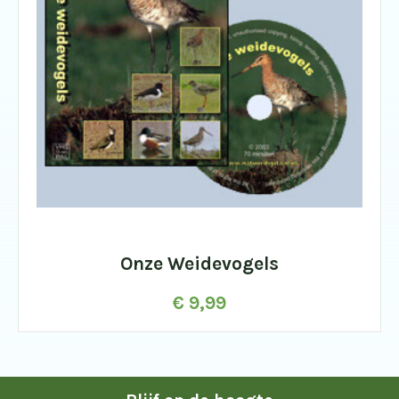
Onze Weidevogels
€
9,99