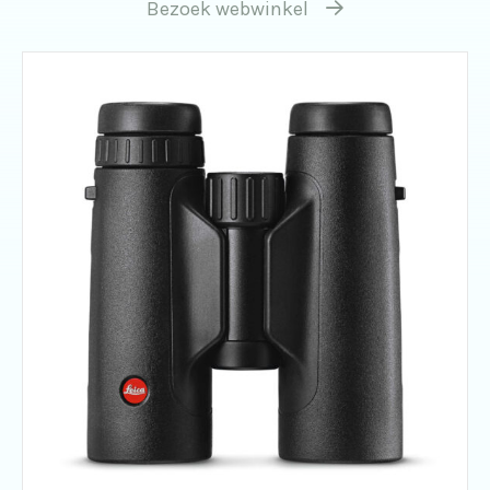
Bezoek webwinkel