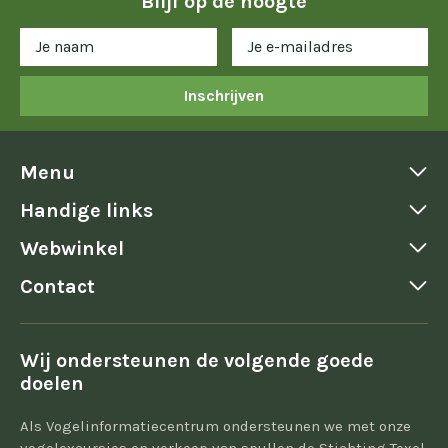
Blijf op de hoogte
Inschrijven
Menu
Handige links
Webwinkel
Contact
Wij ondersteunen de volgende goede
doelen
Als Vogelinformatiecentrum ondersteunen we met onze