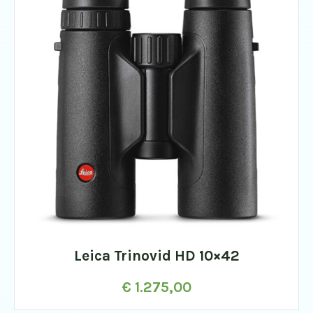
Leica Trinovid HD 10×42
€
1.275,00