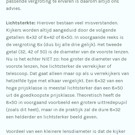
passende vergroting te ervaren is daarom altijd ons
advies.
Lichtsterkte:
Hierover bestaan veel misverstanden.
Kijkers worden altijd aangeduid door de volgende
getallen: 8×32 of 8×42 of 8×50. In voorgaande reeks is
de vergroting 8x (dus bij alle drie gelijk). Het tweede
getal (32, 42 of 50) is de diameter van de voorste lenzen.
Nu is het echter NIET zo: hoe groter de diameter van de
voorste lenzen, hoe lichtsterker de verrekijker of
telescoop. Dat gaat alleen maar op als u verrekijkers van
hetzelfde type met elkaar vergelijkt. Een 8×32 van een
hoge prijsklasse is meestal lichtsterker dan een 8×50
uit de goedkoopste prijsklasse. Theoretisch heeft de
8×50 in voorgaand voorbeeld een grotere uittredepupil
(zoals dit heet), maar in de praktijk zal de dure 8×32
een helderder en lichtsterker beeld geven.
Voordeel van een kleinere lensdiameter is dat de kijker