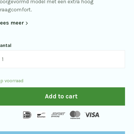
oorgevormd model met een extra hoog
raagcomfort.
ees meer
antal
omfortabele
raagriem
oor
p voorraad
e
errekijker
Add to cart
uantity