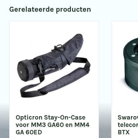
Gerelateerde producten
Opticron Stay-On-Case
Swarov
voor MM3 GA60 en MM4
teleco
GA 60ED
BTX