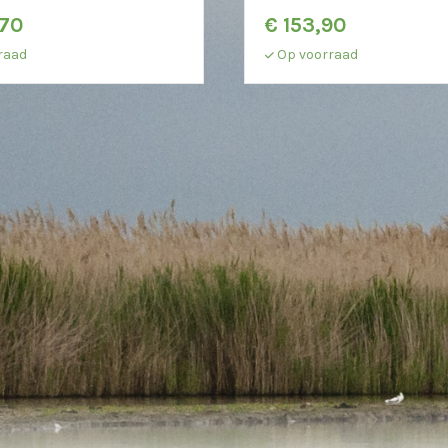
70
€
153,90
raad
Op voorraad