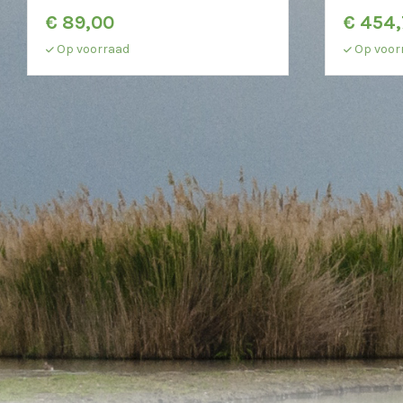
€
89,00
€
454,
Op voorraad
Op voor