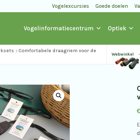
Vogelexcursies
Goede doelen
V
Vogelinformatiecentrum
Optiek
aksets
Comfortabele draagriem voor de
Webwinkel
E
d