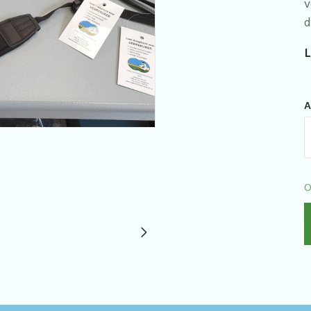
v
d
L
A
C
d
v
O
d
v
q