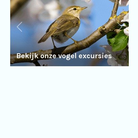
Bekijk onze vogel excursies