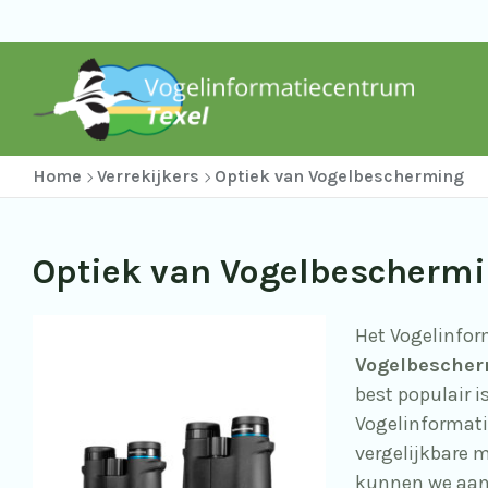
Home
Verrekijkers
Optiek van Vogelbescherming
Optiek van Vogelbescherm
Het Vogelinfor
Vogelbescher
best populair i
Vogelinformati
vergelijkbare m
kunnen we aan 