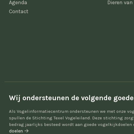
Agenda
Dieren van
Contact
Wij ondersteunen de volgende goede
Als Vogelinformatiecentrum ondersteunen we met onze vog
spullen de Stichting Texel Vogeleiland. Deze stichting zor
bedrag jaarlijks besteed wordt aan goede vogelkijkdoelen 
doelen