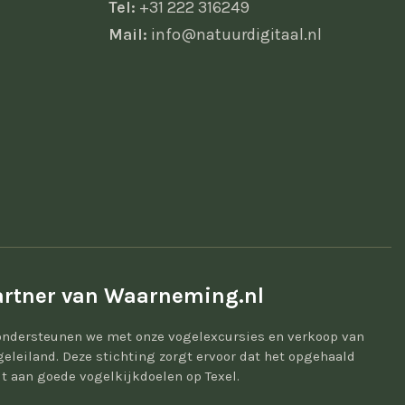
Tel:
+31 222 316249
Mail:
info@natuurdigitaal.nl
rtner van Waarneming.nl
ondersteunen we met onze vogelexcursies en verkoop van
geleiland. Deze stichting zorgt ervoor dat het opgehaald
t aan goede vogelkijkdoelen op Texel.