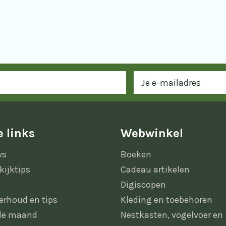
 links
Webwinkel
ws
Boeken
kijktips
Cadeau artikelen
Digiscopen
erhoud en tips
Kleding en toebehoren
 de maand
Nestkasten, vogelvoer en