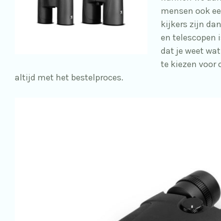
mensen ook ee
kijkers zijn dan
en telescopen i
dat je weet wat
te kiezen voor
altijd met het bestelproces.