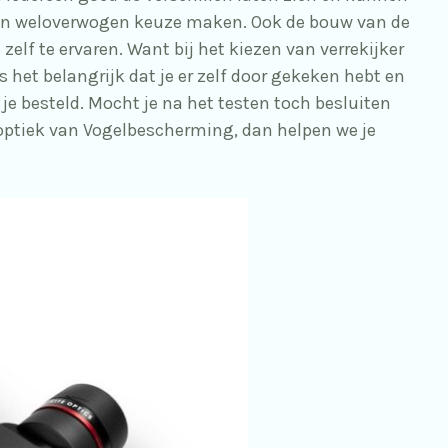
n weloverwogen keuze maken. Ook de bouw van de
 zelf te ervaren. Want bij het kiezen van verrekijker
s het belangrijk dat je er zelf door gekeken hebt en
 je besteld. Mocht je na het testen toch besluiten
 optiek van Vogelbescherming, dan helpen we je