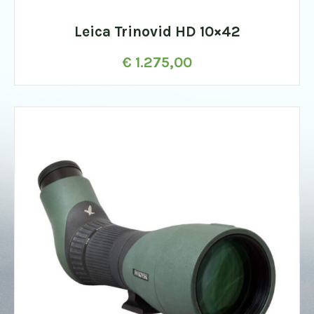
Leica Trinovid HD 10×42
€
1.275,00