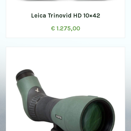
Leica Trinovid HD 10×42
€
1.275,00