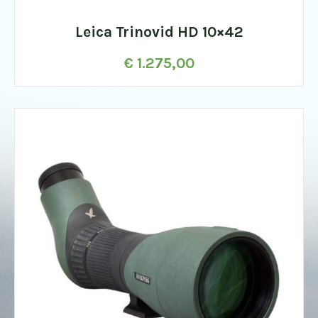
Leica Trinovid HD 10×42
€
1.275,00