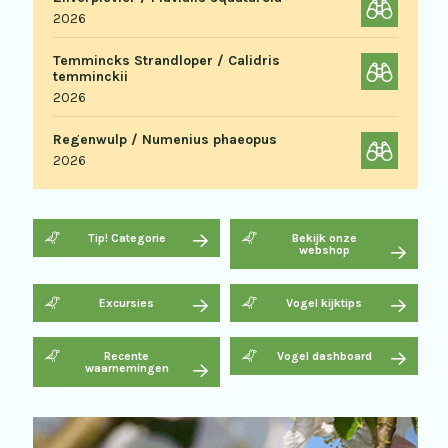
2026
Temmincks Strandloper / Calidris
temminckii
2026
Regenwulp / Numenius phaeopus
2026
Tip! Categorie
Bekijk onze
webshop
Excursies
Vogel kijktips
Recente
Vogel dashboard
waarnemingen