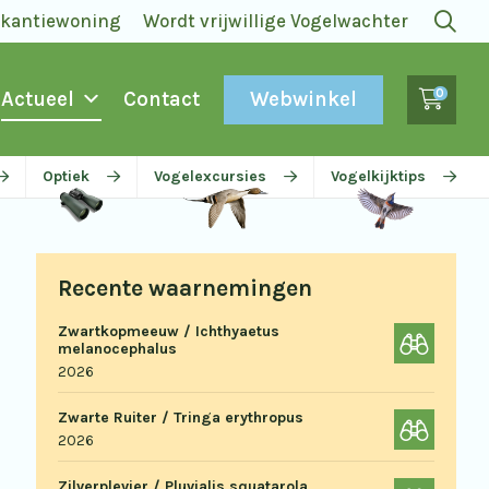
akantiewoning
Wordt vrijwillige Vogelwachter
0
Webwinkel
Actueel
Contact
Optiek
Vogelexcursies
Vogelkijktips
Recente waarnemingen
Zwartkopmeeuw / Ichthyaetus
melanocephalus
2026
Zwarte Ruiter / Tringa erythropus
2026
Zilverplevier / Pluvialis squatarola