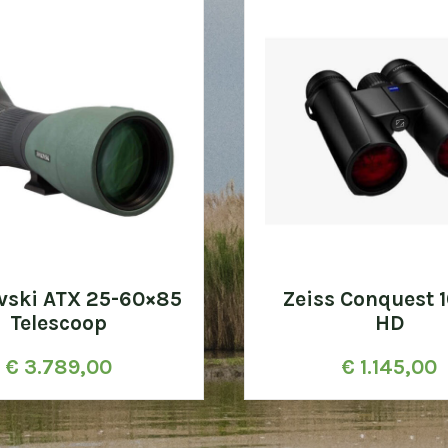
vski ATX 25-60×85
Zeiss Conquest 
Telescoop
HD
€
3.789,00
€
1.145,00