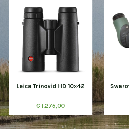
Leica Trinovid HD 10×42
Swaro
€
1.275,00