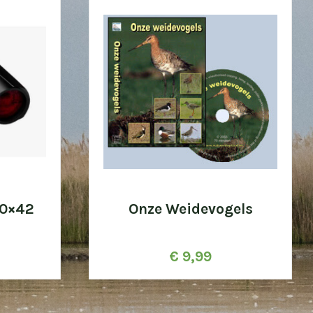
10×42
Onze Weidevogels
€
9,99