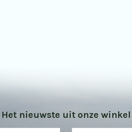
Bekijk onze vogel kijktips
Het nieuwste uit onze winkel