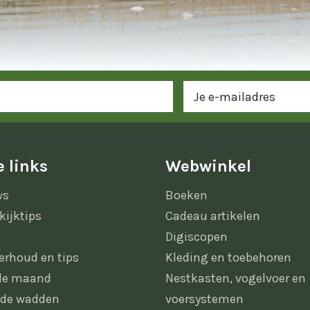
 links
Webwinkel
ws
Boeken
kijktips
Cadeau artikelen
Digiscopen
erhoud en tips
Kleding en toebehoren
 de maand
Nestkasten, vogelvoer en
 de wadden
voersystemen