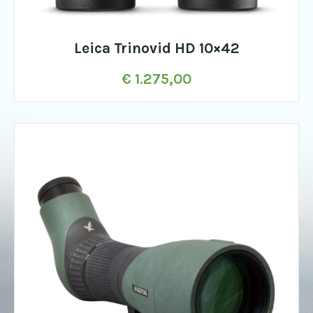
Leica Trinovid HD 10×42
€
1.275,00