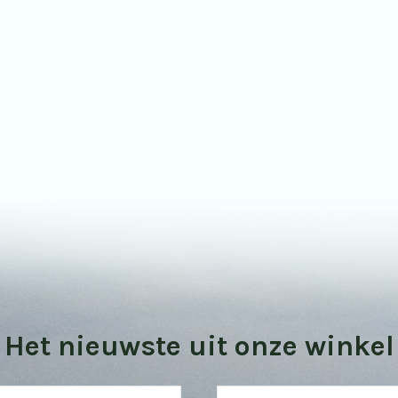
Bekijk onze vogel kijktips
Het nieuwste uit onze winkel