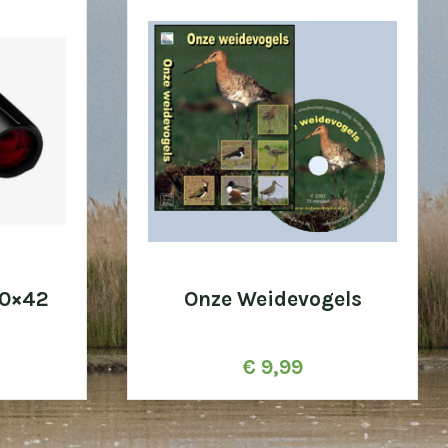
10×42
Onze Weidevogels
€
9,99