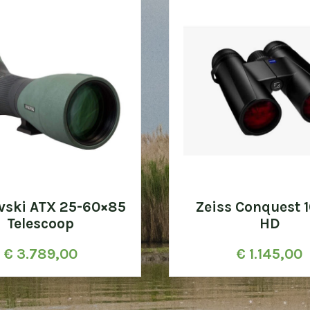
vski ATX 25-60×85
Zeiss Conquest 
Telescoop
HD
€
3.789,00
€
1.145,00