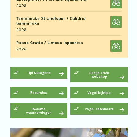
2026
Temmincks Strandloper / Calidris
temminckii
2026
Rosse Grutto / Limosa lapponica
2026
Tip! Categorie
Bekijk onze
webshop
Excursies
Vogel kijktips
Recente
Vogel dashboard
waarnemingen