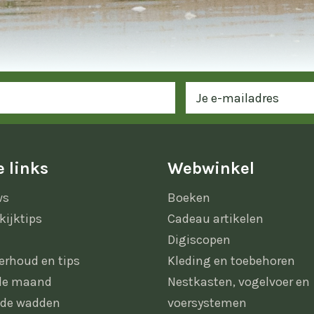
 links
Webwinkel
ws
Boeken
kijktips
Cadeau artikelen
Digiscopen
erhoud en tips
Kleding en toebehoren
 de maand
Nestkasten, vogelvoer en
 de wadden
voersystemen