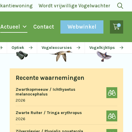
akantiewoning
Wordt vrijwillige Vogelwachter
0
Webwinkel
Actueel
Contact
Optiek
Vogelexcursies
Vogelkijktips
Recente waarnemingen
Zwartkopmeeuw / Ichthyaetus
melanocephalus
2026
Zwarte Ruiter / Tringa erythropus
2026
Zilverplevier / Pluvialis squatarola