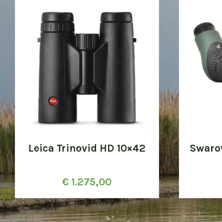
Leica Trinovid HD 10×42
Swaro
€
1.275,00