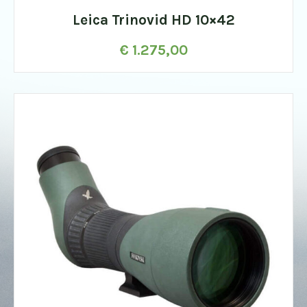
Leica Trinovid HD 10×42
€
1.275,00