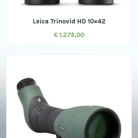
Leica Trinovid HD 10×42
€
1.275,00