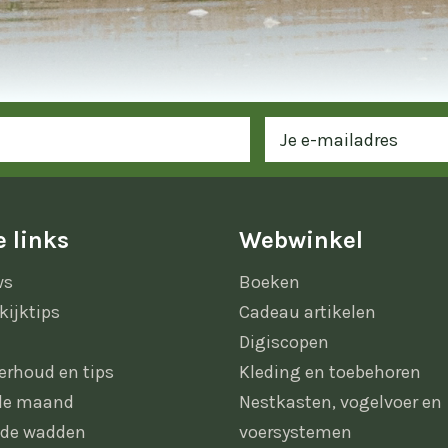
 links
Webwinkel
ws
Boeken
kijktips
Cadeau artikelen
Digiscopen
erhoud en tips
Kleding en toebehoren
 de maand
Nestkasten, vogelvoer en
 de wadden
voersystemen