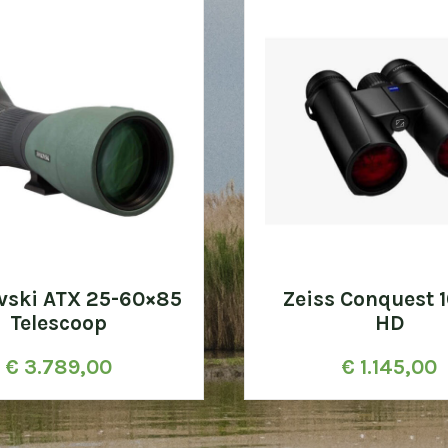
vski ATX 25-60×85
Zeiss Conquest 
Telescoop
HD
€
3.789,00
€
1.145,00