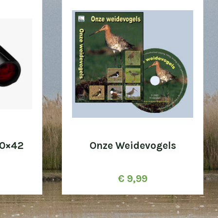
10×42
Onze Weidevogels
€
9,99