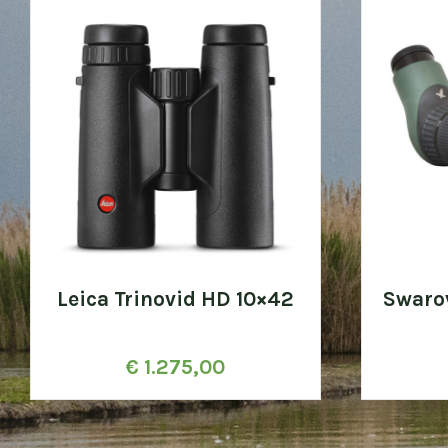
Leica Trinovid HD 10×42
Swaro
€
1.275,00