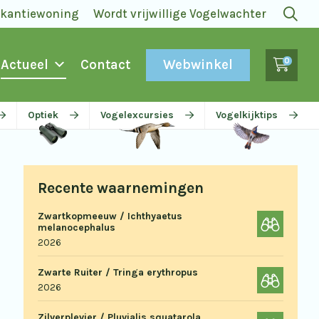
akantiewoning
Wordt vrijwillige Vogelwachter
0
Webwinkel
Actueel
Contact
Optiek
Vogelexcursies
Vogelkijktips
Recente waarnemingen
Zwartkopmeeuw / Ichthyaetus
melanocephalus
2026
Zwarte Ruiter / Tringa erythropus
2026
Zilverplevier / Pluvialis squatarola