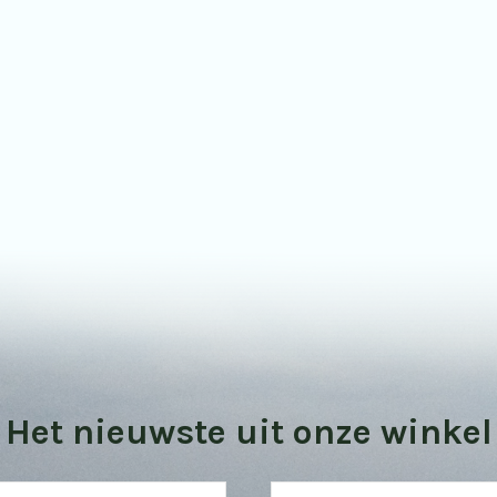
Bekijk onze vogel kijktips
Het nieuwste uit onze winkel