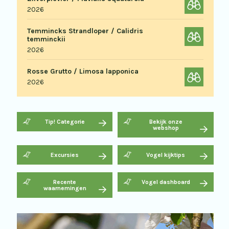
2026
Temmincks Strandloper / Calidris
temminckii
2026
Rosse Grutto / Limosa lapponica
2026
Tip! Categorie
Bekijk onze
webshop
Excursies
Vogel kijktips
Recente
Vogel dashboard
waarnemingen