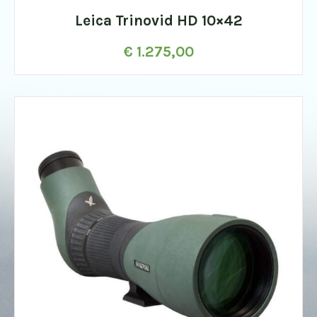
Leica Trinovid HD 10×42
€
1.275,00