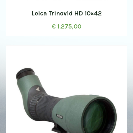
Leica Trinovid HD 10×42
€
1.275,00