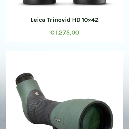
Leica Trinovid HD 10×42
€
1.275,00