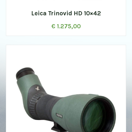
Leica Trinovid HD 10×42
€
1.275,00