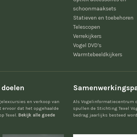
schoonmaaksets
Statieven en toebehoren
Telescopen
Verrekijkers
Vogel DVD’s
Warmtebeeldkijkers
 doelen
Samenwerkingspa
elexcursies en verkoop van
Als Vogelinformatiecentrum 
gt ervoor dat het opgehaalde
spullen de Stichting Texel Vo
op Texel.
Bekijk alle goede
bedrag jaarlijks besteed word