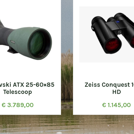
vski ATX 25-60×85
Zeiss Conquest 
Telescoop
HD
€
3.789,00
€
1.145,00