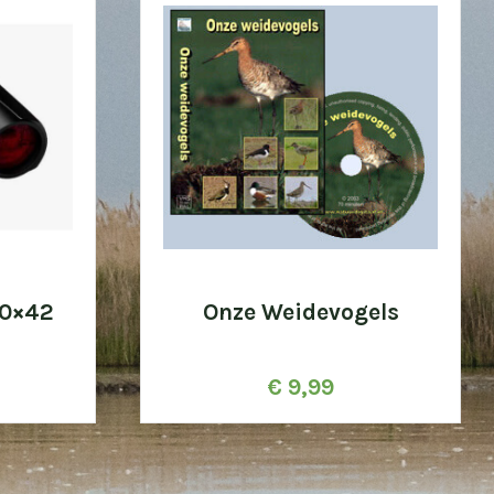
10×42
Onze Weidevogels
€
9,99