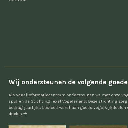
Wij ondersteunen de volgende goede
Als Vogelinformatiecentrum ondersteunen we met onze vog
spullen de Stichting Texel Vogeleiland. Deze stichting zor
bedrag jaarlijks besteed wordt aan goede vogelkijkdoelen 
doelen