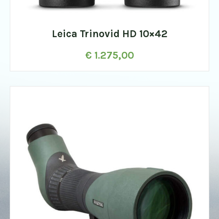
Leica Trinovid HD 10×42
€
1.275,00