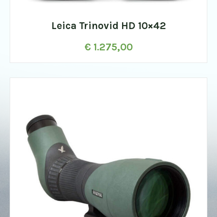
Leica Trinovid HD 10×42
€
1.275,00