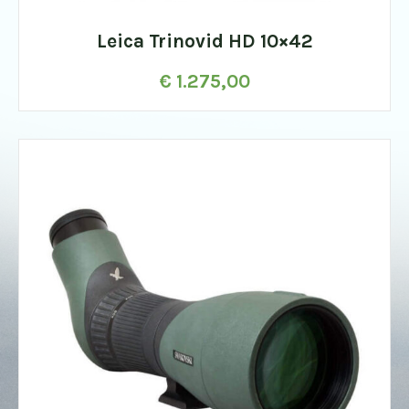
Leica Trinovid HD 10×42
€
1.275,00