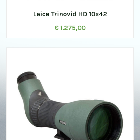
Leica Trinovid HD 10×42
€
1.275,00