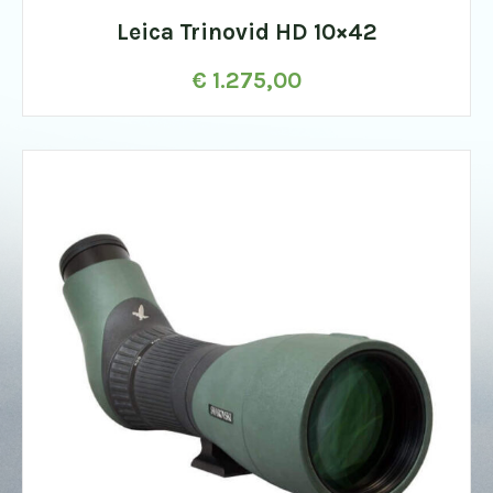
Leica Trinovid HD 10×42
€
1.275,00