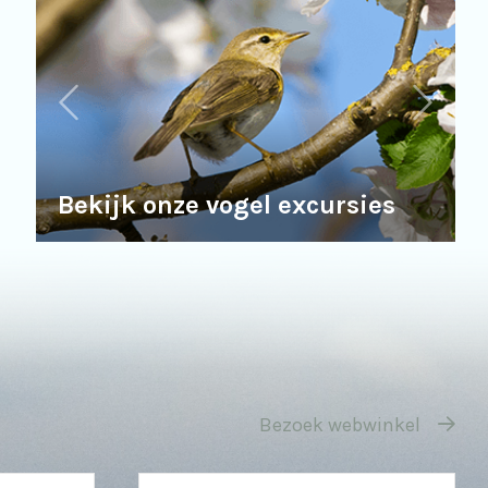
Bekijk onze vogel excursies
Bezoek webwinkel