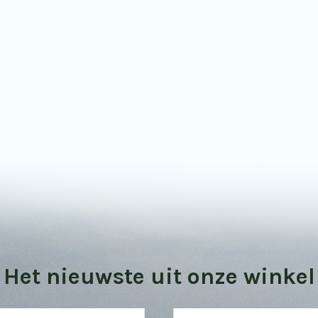
Bekijk onze vogel kijktips
Het nieuwste uit onze winkel