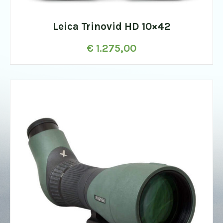
Leica Trinovid HD 10×42
€
1.275,00