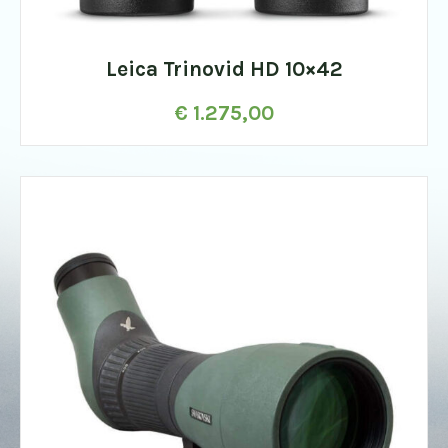
Leica Trinovid HD 10×42
€
1.275,00