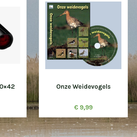
10×42
Onze Weidevogels
€
9,99