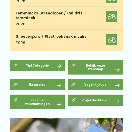
2026
Temmincks Strandloper / Calidris
temminckii
2026
Sneeuwgors / Plectrophenax nivalis
2026
Tip! Categorie
Bekijk onze
webshop
Excursies
Vogel kijktips
Recente
Vogel dashboard
waarnemingen