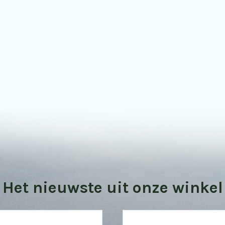
Bekijk onze vogel kijktips
Het nieuwste uit onze winkel