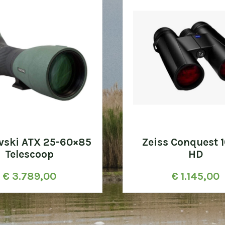
vski ATX 25-60×85
Zeiss Conquest 
Telescoop
HD
€
3.789,00
€
1.145,00