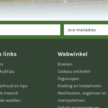
 links
Webwinkel
ws
Boeken
kijktips
Cadeau artikelen
Digiscopen
erhoud en tips
Kleding en toebehoren
 de maand
Nestkasten, vogelvoer en
 de wadden
voersystemen
Optiek accessoires en