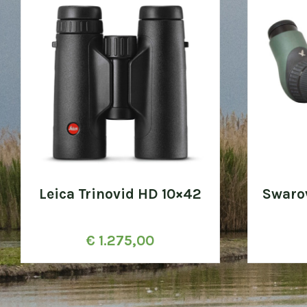
Leica Trinovid HD 10×42
Swaro
€
1.275,00