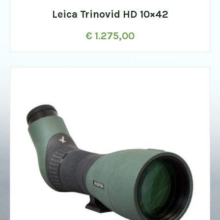
Leica Trinovid HD 10×42
€
1.275,00