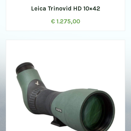
Leica Trinovid HD 10×42
€
1.275,00