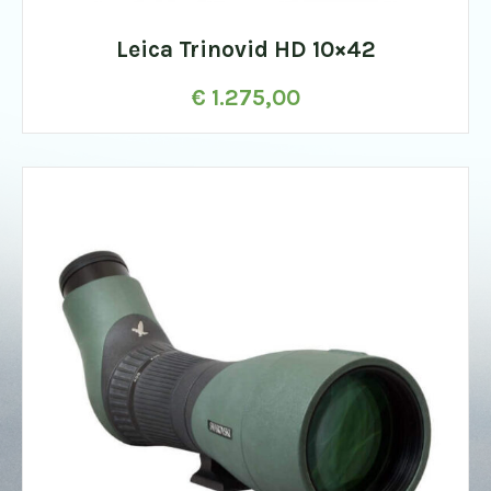
Leica Trinovid HD 10×42
€
1.275,00